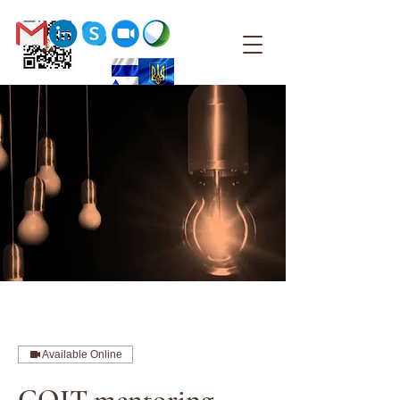
Available Online
COIT mentoring