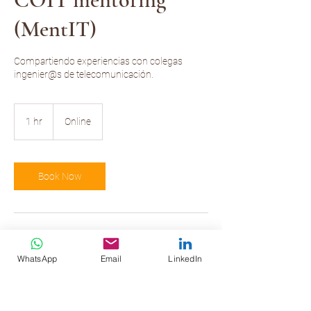
(MentIT)
Compartiendo experiencias con colegas
ingenier@s de telecomunicación.
1 hr
1
Online
h
Book Now
Service Description
WhatsApp
Email
LinkedIn
Compartiendo experiencias con colegas
ingenier@s de telecomunicación.